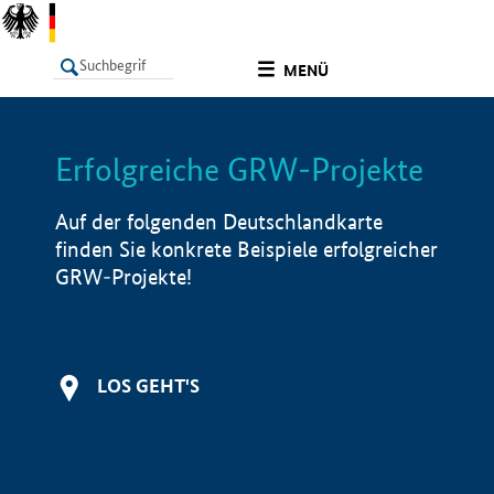
undefined
MENÜ
Erfolgreiche GRW-Projekte
LISTE
Filter
Info
Auf der folgenden Deutschlandkarte
finden Sie konkrete Beispiele erfolgreicher
GRW-Projekte!
LOS GEHT'S