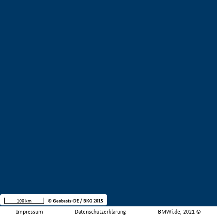
100 km
© Geobasis-DE / BKG 2015
Impressum
Datenschutzerklärung
BMWi.de, 2021 ©