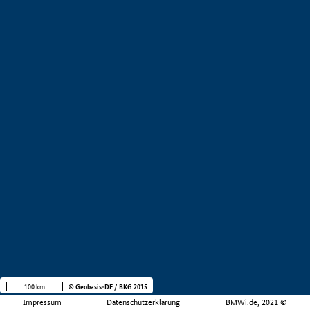
100 km
© Geobasis-DE / BKG 2015
Impressum
Datenschutzerklärung
BMWi.de, 2021 ©