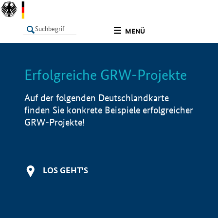
undefined
MENÜ
Erfolgreiche GRW-Projekte
LISTE
Filter
Info
Auf der folgenden Deutschlandkarte
finden Sie konkrete Beispiele erfolgreicher
GRW-Projekte!
LOS GEHT'S