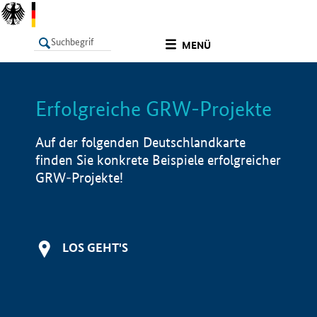
undefined
MENÜ
Erfolgreiche GRW-Projekte
LISTE
Filter
Info
Auf der folgenden Deutschlandkarte
finden Sie konkrete Beispiele erfolgreicher
GRW-Projekte!
LOS GEHT'S