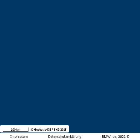
100 km
© Geobasis-DE / BKG 2015
Impressum
Datenschutzerklärung
BMWi.de, 2021 ©