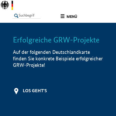
undefined
MENÜ
Erfolgreiche GRW-Projekte
LISTE
Filter
Info
Auf der folgenden Deutschlandkarte
finden Sie konkrete Beispiele erfolgreicher
GRW-Projekte!
LOS GEHT'S