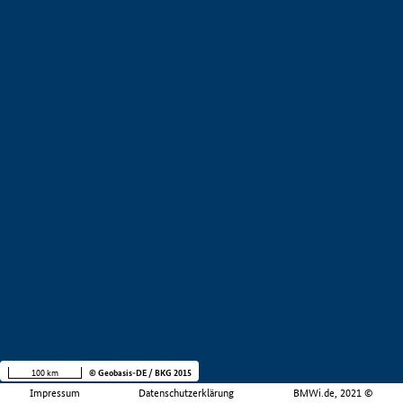
100 km
© Geobasis-DE / BKG 2015
Impressum
Datenschutzerklärung
BMWi.de, 2021 ©