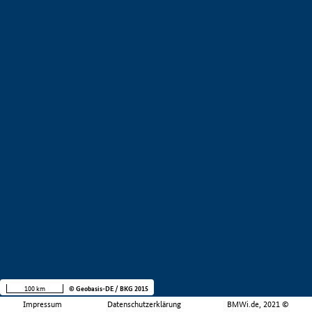
100 km
© Geobasis-DE / BKG 2015
Impressum
Datenschutzerklärung
BMWi.de, 2021 ©