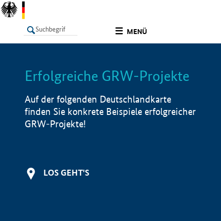
undefined
MENÜ
Erfolgreiche GRW-Projekte
LISTE
Filter
Info
Auf der folgenden Deutschlandkarte
finden Sie konkrete Beispiele erfolgreicher
GRW-Projekte!
LOS GEHT'S