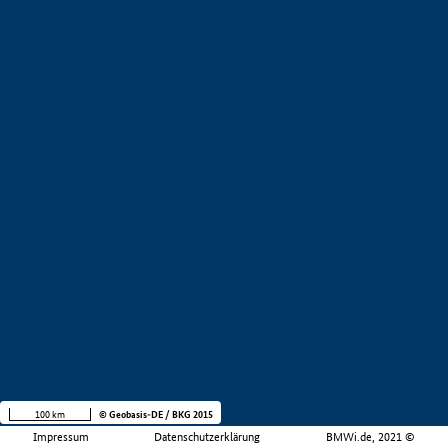
100 km
© Geobasis-DE / BKG 2015
Impressum
Datenschutzerklärung
BMWi.de, 2021 ©