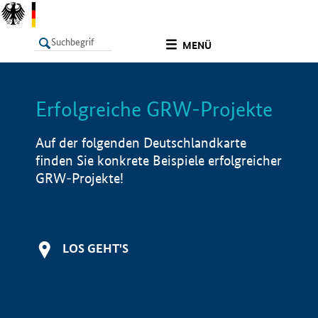
undefined
MENÜ
Erfolgreiche GRW-Projekte
LISTE
Filter
Info
Auf der folgenden Deutschlandkarte
finden Sie konkrete Beispiele erfolgreicher
GRW-Projekte!
LOS GEHT'S