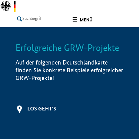
undefined
MENÜ
Erfolgreiche GRW-Projekte
LISTE
Filter
Info
Auf der folgenden Deutschlandkarte
finden Sie konkrete Beispiele erfolgreicher
GRW-Projekte!
LOS GEHT'S