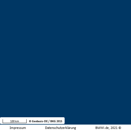
100 km
© Geobasis-DE / BKG 2015
Impressum
Datenschutzerklärung
BMWi.de, 2021 ©