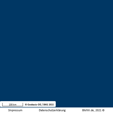
100 km
© Geobasis-DE / BKG 2015
Impressum
Datenschutzerklärung
BMWi.de, 2021 ©