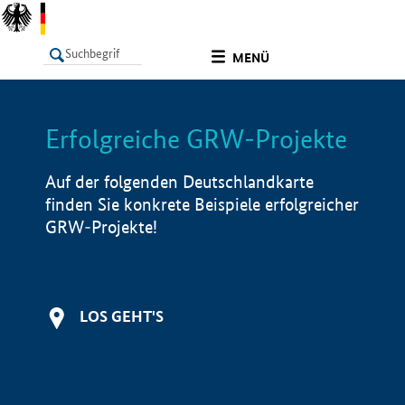
undefined
MENÜ
Erfolgreiche GRW-Projekte
LISTE
Filter
Info
Auf der folgenden Deutschlandkarte
finden Sie konkrete Beispiele erfolgreicher
GRW-Projekte!
LOS GEHT'S