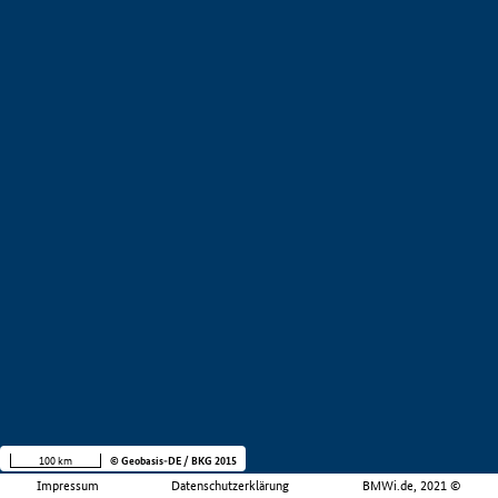
100 km
© Geobasis-DE / BKG 2015
Impressum
Datenschutzerklärung
BMWi.de, 2021 ©