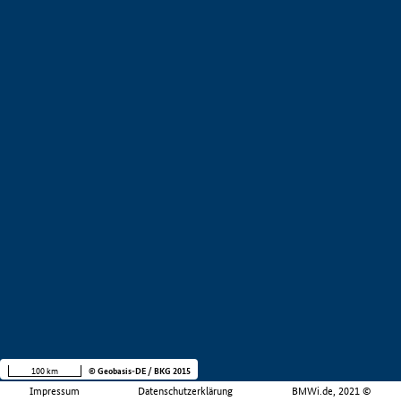
100 km
© Geobasis-DE / BKG 2015
Impressum
Datenschutzerklärung
BMWi.de, 2021 ©