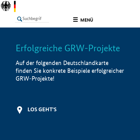
undefined
MENÜ
Erfolgreiche GRW-Projekte
LISTE
Filter
Info
Auf der folgenden Deutschlandkarte
finden Sie konkrete Beispiele erfolgreicher
GRW-Projekte!
LOS GEHT'S