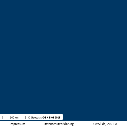
100 km
© Geobasis-DE / BKG 2015
Impressum
Datenschutzerklärung
BMWi.de, 2021 ©