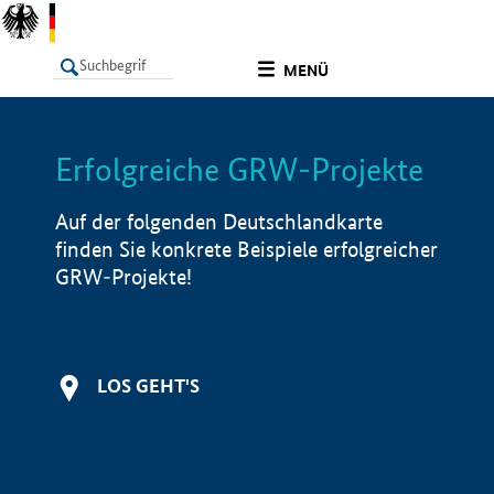
undefined
MENÜ
Erfolgreiche GRW-Projekte
LISTE
Filter
Info
Auf der folgenden Deutschlandkarte
finden Sie konkrete Beispiele erfolgreicher
GRW-Projekte!
LOS GEHT'S