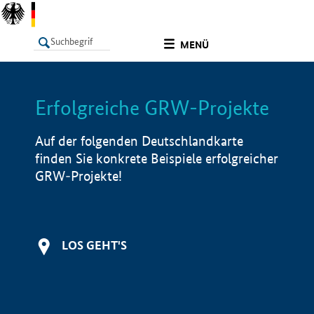
undefined
MENÜ
Erfolgreiche GRW-Projekte
LISTE
Filter
Info
Auf der folgenden Deutschlandkarte
finden Sie konkrete Beispiele erfolgreicher
GRW-Projekte!
LOS GEHT'S