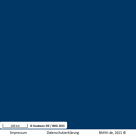
100 km
© Geobasis-DE / BKG 2015
Impressum
Datenschutzerklärung
BMWi.de, 2021 ©