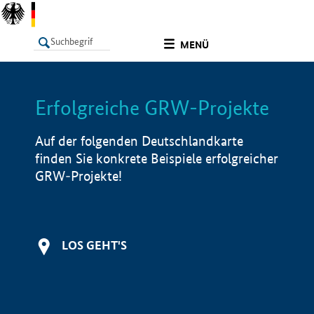
undefined
MENÜ
Erfolgreiche GRW-Projekte
LISTE
Filter
Info
Auf der folgenden Deutschlandkarte
finden Sie konkrete Beispiele erfolgreicher
GRW-Projekte!
LOS GEHT'S