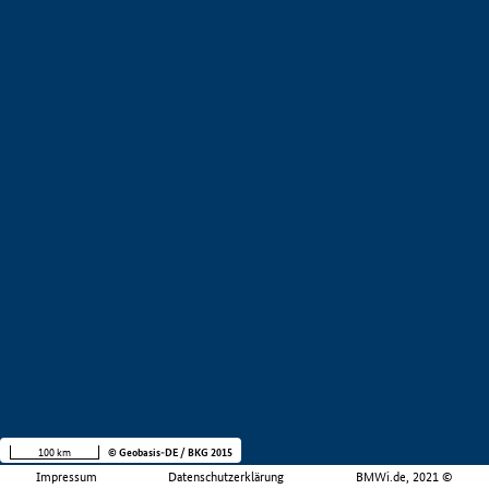
100 km
© Geobasis-DE / BKG 2015
Impressum
Datenschutzerklärung
BMWi.de, 2021 ©