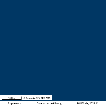
100 km
© Geobasis-DE / BKG 2015
Impressum
Datenschutzerklärung
BMWi.de, 2021 ©