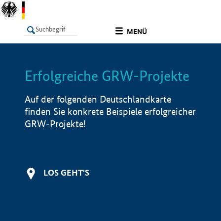
undefined
MENÜ
Erfolgreiche GRW-Projekte
LISTE
Filter
Info
Auf der folgenden Deutschlandkarte
finden Sie konkrete Beispiele erfolgreicher
GRW-Projekte!
LOS GEHT'S