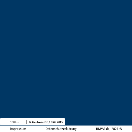
100 km
© Geobasis-DE / BKG 2015
Impressum
Datenschutzerklärung
BMWi.de, 2021 ©