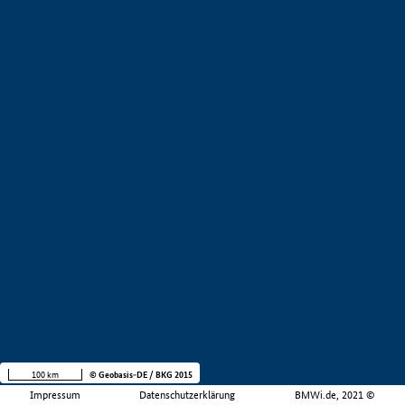
100 km
© Geobasis-DE / BKG 2015
Impressum
Datenschutzerklärung
BMWi.de, 2021 ©