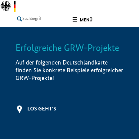
undefined
MENÜ
Erfolgreiche GRW-Projekte
LISTE
Filter
Info
Auf der folgenden Deutschlandkarte
finden Sie konkrete Beispiele erfolgreicher
GRW-Projekte!
LOS GEHT'S