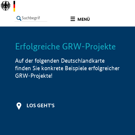
undefined
MENÜ
Erfolgreiche GRW-Projekte
LISTE
Filter
Info
Auf der folgenden Deutschlandkarte
finden Sie konkrete Beispiele erfolgreicher
GRW-Projekte!
LOS GEHT'S