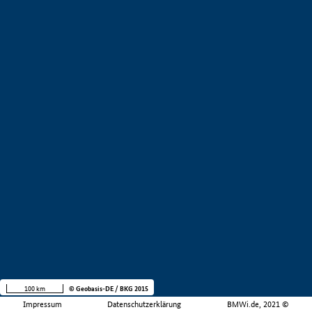
100 km
© Geobasis-DE / BKG 2015
Impressum
Datenschutzerklärung
BMWi.de, 2021 ©