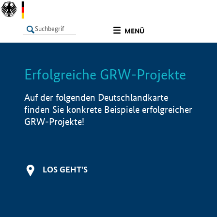
undefined
MENÜ
Erfolgreiche GRW-Projekte
LISTE
Filter
Info
Auf der folgenden Deutschlandkarte
finden Sie konkrete Beispiele erfolgreicher
GRW-Projekte!
LOS GEHT'S