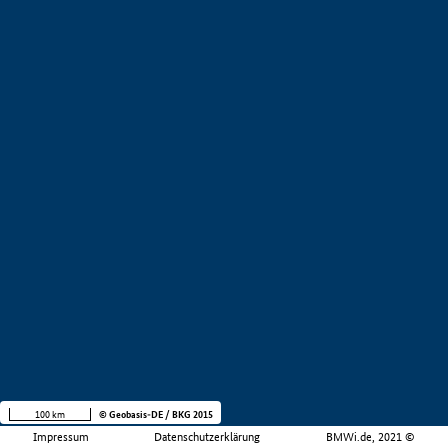
100 km
© Geobasis-DE / BKG 2015
Impressum
Datenschutzerklärung
BMWi.de, 2021 ©