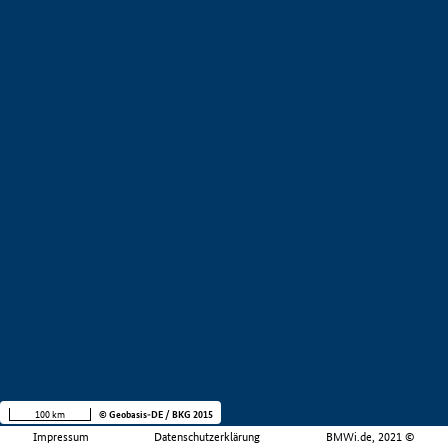
100 km
© Geobasis-DE / BKG 2015
Impressum
Datenschutzerklärung
BMWi.de, 2021 ©