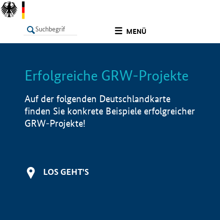
undefined
MENÜ
Erfolgreiche GRW-Projekte
LISTE
Filter
Info
Auf der folgenden Deutschlandkarte
finden Sie konkrete Beispiele erfolgreicher
GRW-Projekte!
LOS GEHT'S