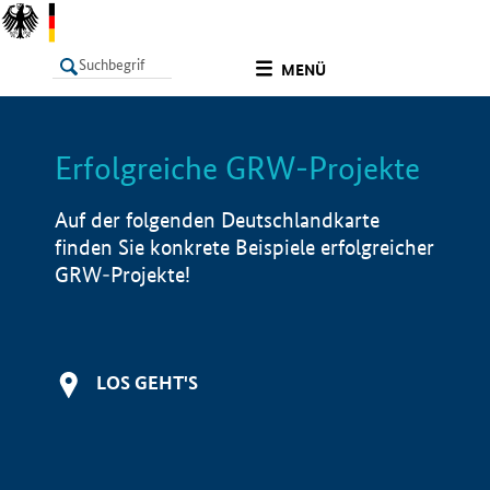
undefined
MENÜ
Erfolgreiche GRW-Projekte
LISTE
Filter
Info
Auf der folgenden Deutschlandkarte
finden Sie konkrete Beispiele erfolgreicher
GRW-Projekte!
LOS GEHT'S