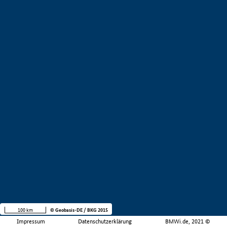
100 km
© Geobasis-DE / BKG 2015
Impressum
Datenschutzerklärung
BMWi.de, 2021 ©