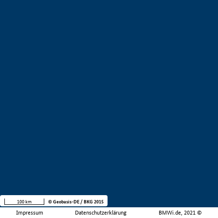
100 km
© Geobasis-DE / BKG 2015
Impressum
Datenschutzerklärung
BMWi.de, 2021 ©