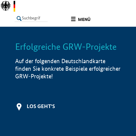
undefined
MENÜ
Erfolgreiche GRW-Projekte
LISTE
Filter
Info
Auf der folgenden Deutschlandkarte
finden Sie konkrete Beispiele erfolgreicher
GRW-Projekte!
LOS GEHT'S