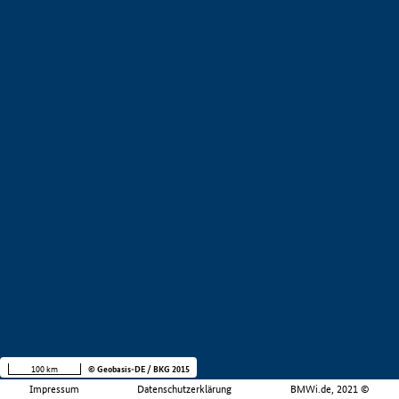
100 km
© Geobasis-DE / BKG 2015
Impressum
Datenschutzerklärung
BMWi.de, 2021 ©