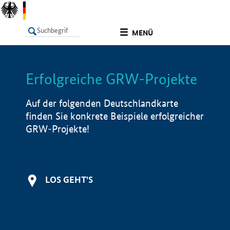
undefined
MENÜ
Erfolgreiche GRW-Projekte
LISTE
Filter
Info
Auf der folgenden Deutschlandkarte
finden Sie konkrete Beispiele erfolgreicher
GRW-Projekte!
LOS GEHT'S