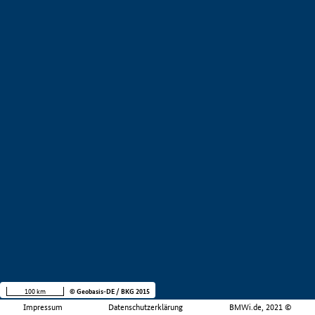
100 km
© Geobasis-DE / BKG 2015
Impressum
Datenschutzerklärung
BMWi.de, 2021 ©