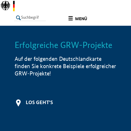
undefined
MENÜ
Erfolgreiche GRW-Projekte
LISTE
Filter
Info
Auf der folgenden Deutschlandkarte
finden Sie konkrete Beispiele erfolgreicher
GRW-Projekte!
LOS GEHT'S