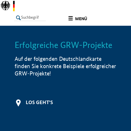
undefined
MENÜ
Erfolgreiche GRW-Projekte
LISTE
Filter
Info
Auf der folgenden Deutschlandkarte
finden Sie konkrete Beispiele erfolgreicher
GRW-Projekte!
LOS GEHT'S