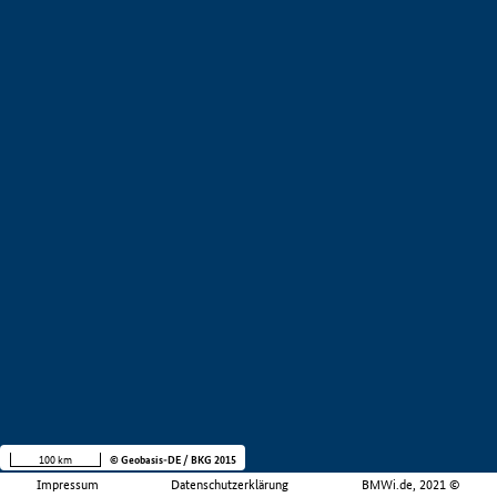
100 km
© Geobasis-DE / BKG 2015
Impressum
Datenschutzerklärung
BMWi.de, 2021 ©