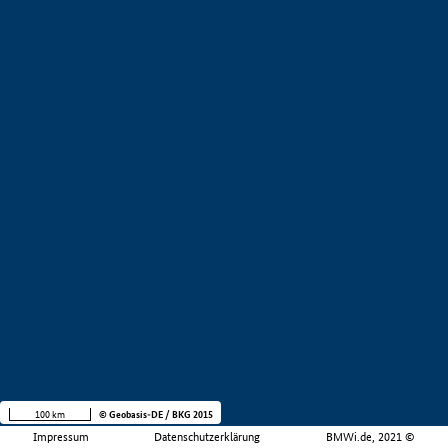
100 km
© Geobasis-DE / BKG 2015
Impressum
Datenschutzerklärung
BMWi.de, 2021 ©