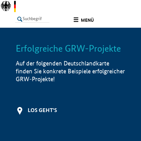
undefined
MENÜ
Erfolgreiche GRW-Projekte
LISTE
Filter
Info
Auf der folgenden Deutschlandkarte
finden Sie konkrete Beispiele erfolgreicher
GRW-Projekte!
LOS GEHT'S