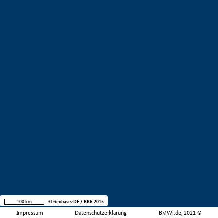
100 km
© Geobasis-DE / BKG 2015
Impressum
Datenschutzerklärung
BMWi.de, 2021 ©