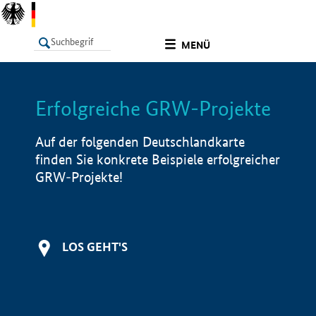
undefined
MENÜ
Erfolgreiche GRW-Projekte
LISTE
Filter
Info
Auf der folgenden Deutschlandkarte
finden Sie konkrete Beispiele erfolgreicher
GRW-Projekte!
LOS GEHT'S