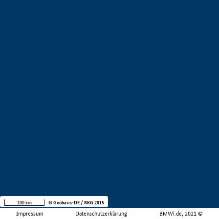
100 km
© Geobasis-DE / BKG 2015
Impressum
Datenschutzerklärung
BMWi.de, 2021 ©