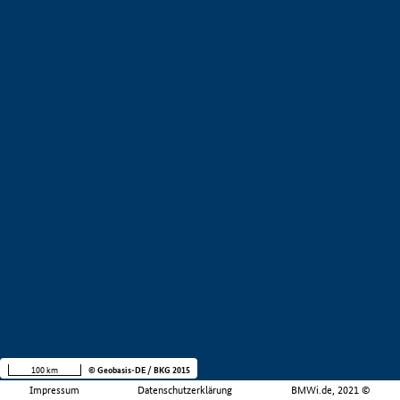
100 km
© Geobasis-DE / BKG 2015
Impressum
Datenschutzerklärung
BMWi.de, 2021 ©