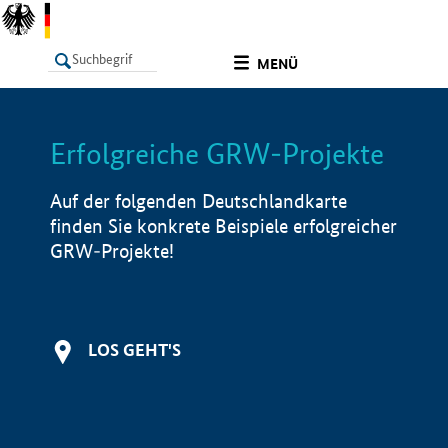
undefined
MENÜ
Erfolgreiche GRW-Projekte
LISTE
Filter
Info
Auf der folgenden Deutschlandkarte
finden Sie konkrete Beispiele erfolgreicher
GRW-Projekte!
LOS GEHT'S