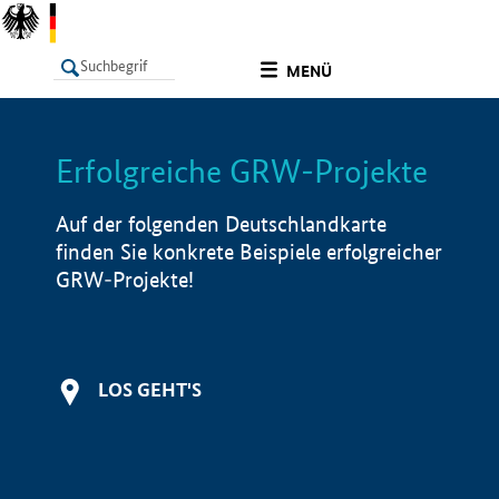
undefined
MENÜ
Erfolgreiche GRW-Projekte
LISTE
Filter
Info
Auf der folgenden Deutschlandkarte
finden Sie konkrete Beispiele erfolgreicher
GRW-Projekte!
LOS GEHT'S