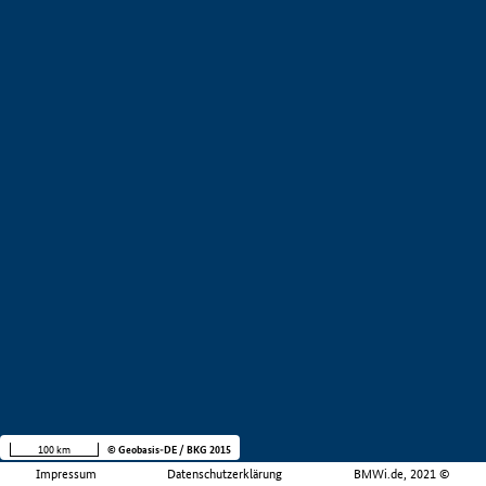
100 km
© Geobasis-DE / BKG 2015
Impressum
Datenschutzerklärung
BMWi.de, 2021 ©