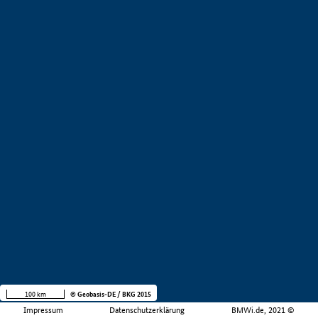
100 km
© Geobasis-DE / BKG 2015
Impressum
Datenschutzerklärung
BMWi.de, 2021 ©