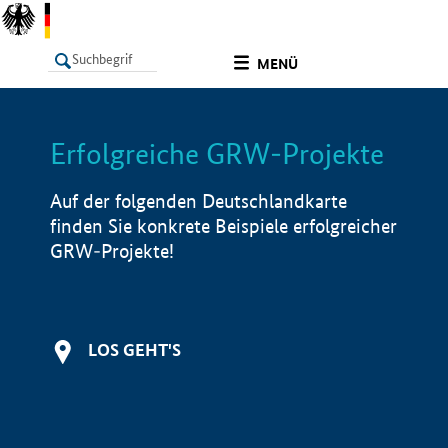
undefined
MENÜ
Erfolgreiche GRW-Projekte
LISTE
Filter
Info
Auf der folgenden Deutschlandkarte
finden Sie konkrete Beispiele erfolgreicher
GRW-Projekte!
LOS GEHT'S