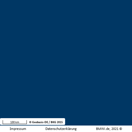
100 km
© Geobasis-DE / BKG 2015
Impressum
Datenschutzerklärung
BMWi.de, 2021 ©