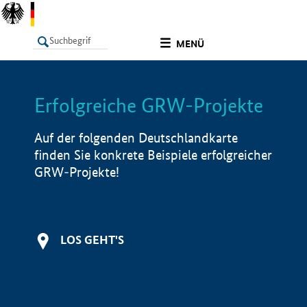
undefined
MENÜ
Erfolgreiche GRW-Projekte
LISTE
Filter
Info
Auf der folgenden Deutschlandkarte
finden Sie konkrete Beispiele erfolgreicher
GRW-Projekte!
LOS GEHT'S