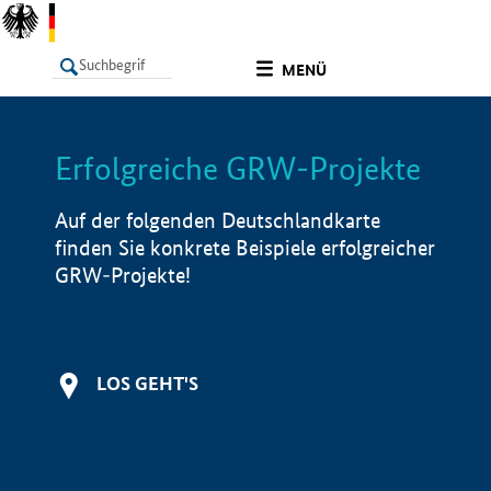
undefined
MENÜ
Erfolgreiche GRW-Projekte
LISTE
Filter
Info
Auf der folgenden Deutschlandkarte
finden Sie konkrete Beispiele erfolgreicher
GRW-Projekte!
LOS GEHT'S