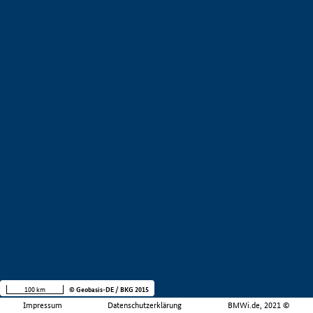
100 km
© Geobasis-DE / BKG 2015
Impressum
Datenschutzerklärung
BMWi.de, 2021 ©