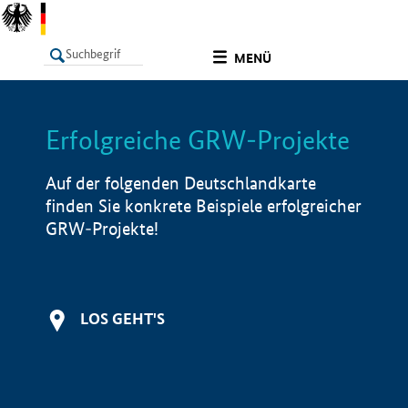
undefined
MENÜ
Erfolgreiche GRW-Projekte
LISTE
Filter
Info
Auf der folgenden Deutschlandkarte
finden Sie konkrete Beispiele erfolgreicher
GRW-Projekte!
LOS GEHT'S