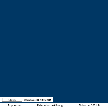
100 km
© Geobasis-DE / BKG 2015
Impressum
Datenschutzerklärung
BMWi.de, 2021 ©