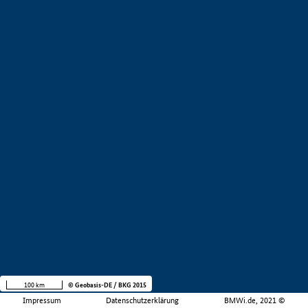
100 km
© Geobasis-DE / BKG 2015
Impressum
Datenschutzerklärung
BMWi.de, 2021 ©