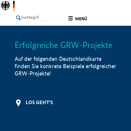
undefined
MENÜ
Erfolgreiche GRW-Projekte
LISTE
Filter
Info
Auf der folgenden Deutschlandkarte
finden Sie konkrete Beispiele erfolgreicher
GRW-Projekte!
LOS GEHT'S