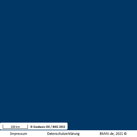
100 km
© Geobasis-DE / BKG 2015
Impressum
Datenschutzerklärung
BMWi.de, 2021 ©