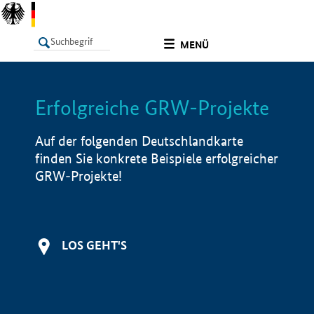
undefined
MENÜ
Erfolgreiche GRW-Projekte
LISTE
Filter
Info
Auf der folgenden Deutschlandkarte
finden Sie konkrete Beispiele erfolgreicher
GRW-Projekte!
LOS GEHT'S