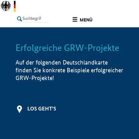
undefined
MENÜ
Erfolgreiche GRW-Projekte
LISTE
Filter
Info
Auf der folgenden Deutschlandkarte
finden Sie konkrete Beispiele erfolgreicher
GRW-Projekte!
LOS GEHT'S