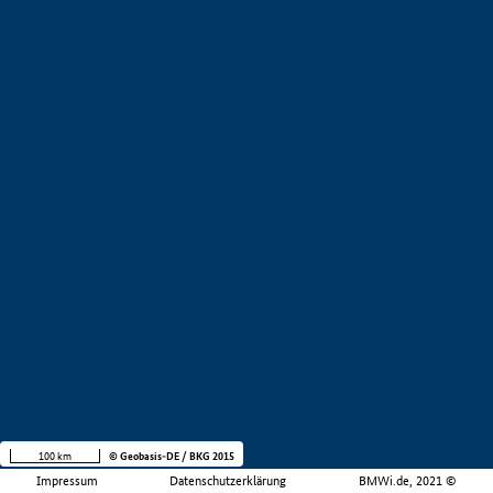
100 km
© Geobasis-DE / BKG 2015
Impressum
Datenschutzerklärung
BMWi.de, 2021 ©