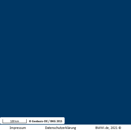
100 km
© Geobasis-DE / BKG 2015
Impressum
Datenschutzerklärung
BMWi.de, 2021 ©