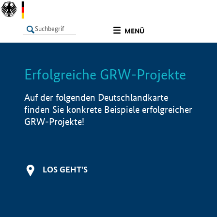
undefined
MENÜ
Erfolgreiche GRW-Projekte
LISTE
Filter
Info
Auf der folgenden Deutschlandkarte
finden Sie konkrete Beispiele erfolgreicher
GRW-Projekte!
LOS GEHT'S