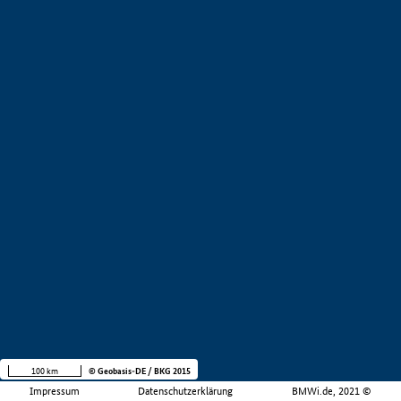
100 km
© Geobasis-DE / BKG 2015
Impressum
Datenschutzerklärung
BMWi.de, 2021 ©