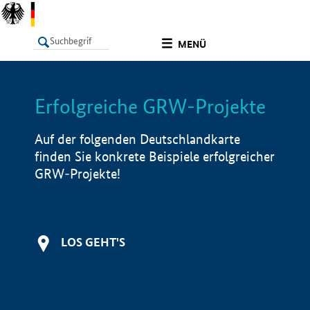
undefined
MENÜ
Erfolgreiche GRW-Projekte
LISTE
Filter
Info
Auf der folgenden Deutschlandkarte
finden Sie konkrete Beispiele erfolgreicher
GRW-Projekte!
LOS GEHT'S