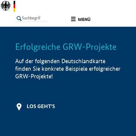
undefined
MENÜ
Erfolgreiche GRW-Projekte
LISTE
Filter
Info
Auf der folgenden Deutschlandkarte
finden Sie konkrete Beispiele erfolgreicher
GRW-Projekte!
LOS GEHT'S