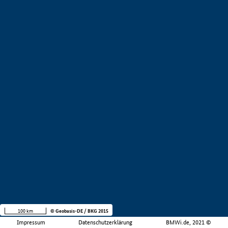
100 km
© Geobasis-DE / BKG 2015
Impressum
Datenschutzerklärung
BMWi.de, 2021 ©