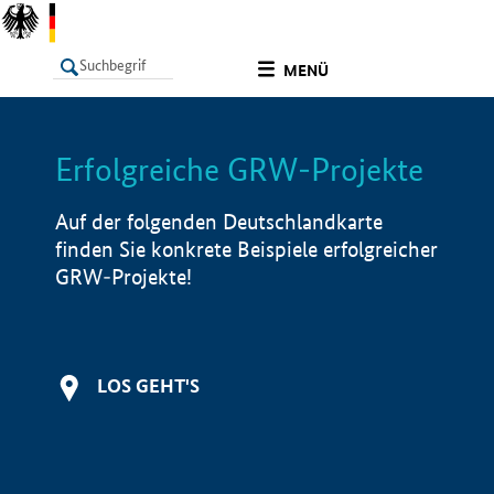
undefined
MENÜ
Erfolgreiche GRW-Projekte
LISTE
Filter
Info
Auf der folgenden Deutschlandkarte
finden Sie konkrete Beispiele erfolgreicher
GRW-Projekte!
LOS GEHT'S