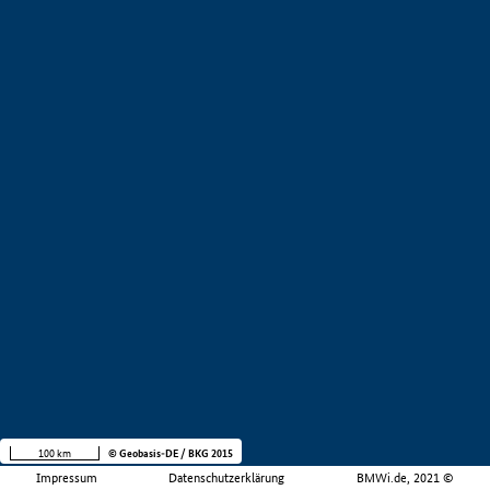
100 km
© Geobasis-DE / BKG 2015
Impressum
Datenschutzerklärung
BMWi.de, 2021 ©