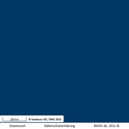
100 km
© Geobasis-DE / BKG 2015
Impressum
Datenschutzerklärung
BMWi.de, 2021 ©