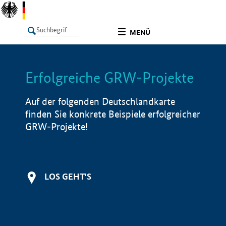
undefined
MENÜ
Erfolgreiche GRW-Projekte
LISTE
Filter
Info
Auf der folgenden Deutschlandkarte
finden Sie konkrete Beispiele erfolgreicher
GRW-Projekte!
LOS GEHT'S