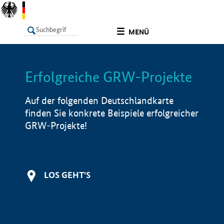
undefined
MENÜ
Erfolgreiche GRW-Projekte
LISTE
Filter
Info
Auf der folgenden Deutschlandkarte
finden Sie konkrete Beispiele erfolgreicher
GRW-Projekte!
LOS GEHT'S