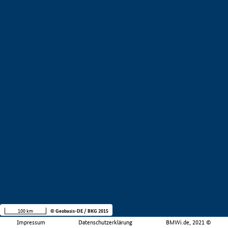
100 km
© Geobasis-DE / BKG 2015
Impressum
Datenschutzerklärung
BMWi.de, 2021 ©