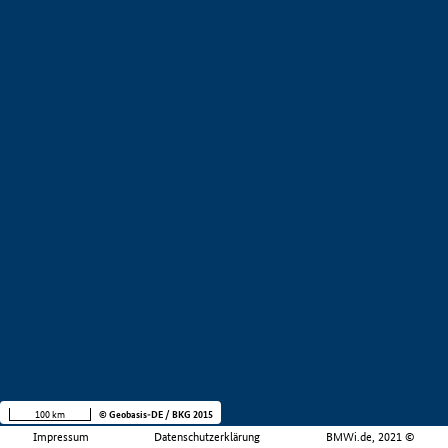
100 km
© Geobasis-DE / BKG 2015
Impressum
Datenschutzerklärung
BMWi.de, 2021 ©