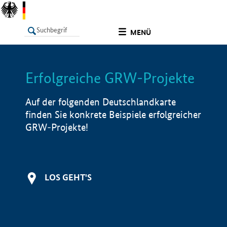
undefined
MENÜ
Erfolgreiche GRW-Projekte
LISTE
Filter
Info
Auf der folgenden Deutschlandkarte
finden Sie konkrete Beispiele erfolgreicher
GRW-Projekte!
LOS GEHT'S