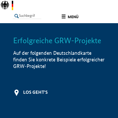
undefined
MENÜ
Erfolgreiche GRW-Projekte
LISTE
Filter
Info
Auf der folgenden Deutschlandkarte
finden Sie konkrete Beispiele erfolgreicher
GRW-Projekte!
LOS GEHT'S