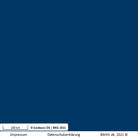
100 km
© Geobasis-DE / BKG 2015
Impressum
Datenschutzerklärung
BMWi.de, 2021 ©