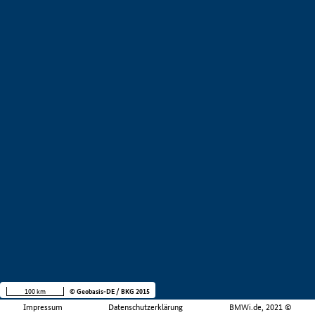
100 km
© Geobasis-DE / BKG 2015
Impressum
Datenschutzerklärung
BMWi.de, 2021 ©