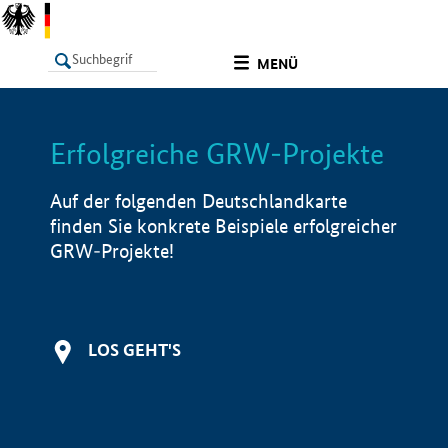
undefined
MENÜ
Erfolgreiche GRW-Projekte
LISTE
Filter
Info
Auf der folgenden Deutschlandkarte
finden Sie konkrete Beispiele erfolgreicher
GRW-Projekte!
LOS GEHT'S