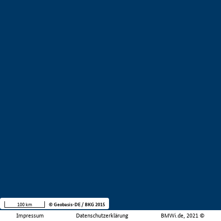
100 km
© Geobasis-DE / BKG 2015
Impressum
Datenschutzerklärung
BMWi.de, 2021 ©