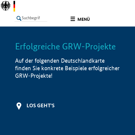
undefined
MENÜ
Erfolgreiche GRW-Projekte
LISTE
Filter
Info
Auf der folgenden Deutschlandkarte
finden Sie konkrete Beispiele erfolgreicher
GRW-Projekte!
LOS GEHT'S