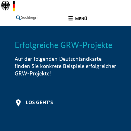
undefined
MENÜ
Erfolgreiche GRW-Projekte
LISTE
Filter
Info
Auf der folgenden Deutschlandkarte
finden Sie konkrete Beispiele erfolgreicher
GRW-Projekte!
LOS GEHT'S