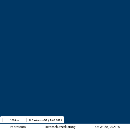
100 km
© Geobasis-DE / BKG 2015
Impressum
Datenschutzerklärung
BMWi.de, 2021 ©