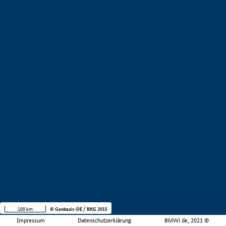
100 km
© Geobasis-DE / BKG 2015
Impressum
Datenschutzerklärung
BMWi.de, 2021 ©