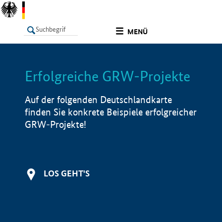
undefined
MENÜ
Erfolgreiche GRW-Projekte
LISTE
Filter
Info
Auf der folgenden Deutschlandkarte
finden Sie konkrete Beispiele erfolgreicher
GRW-Projekte!
LOS GEHT'S