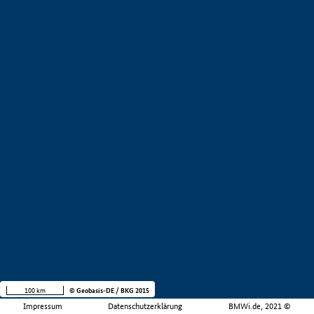
100 km
© Geobasis-DE / BKG 2015
Impressum
Datenschutzerklärung
BMWi.de, 2021 ©