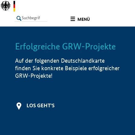
undefined
MENÜ
Erfolgreiche GRW-Projekte
LISTE
Filter
Info
Auf der folgenden Deutschlandkarte
finden Sie konkrete Beispiele erfolgreicher
GRW-Projekte!
LOS GEHT'S