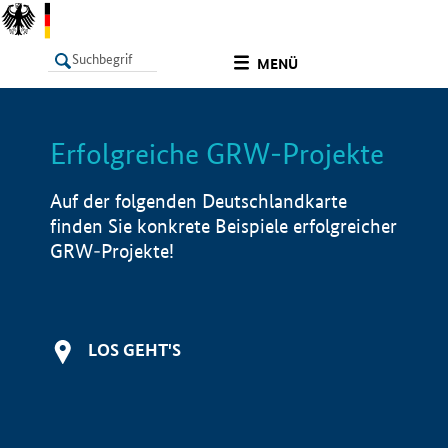
undefined
MENÜ
Erfolgreiche GRW-Projekte
LISTE
Filter
Info
Auf der folgenden Deutschlandkarte
finden Sie konkrete Beispiele erfolgreicher
GRW-Projekte!
LOS GEHT'S