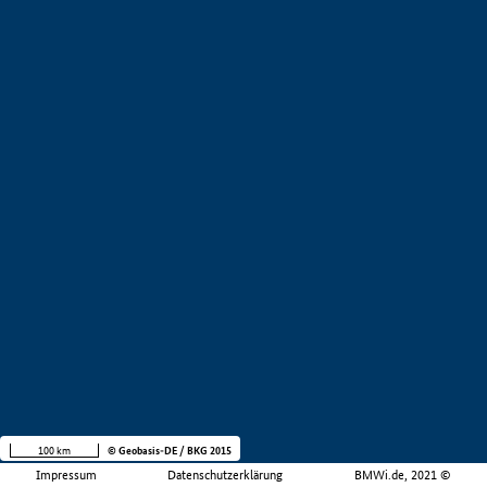
100 km
© Geobasis-DE / BKG 2015
Impressum
Datenschutzerklärung
BMWi.de, 2021 ©